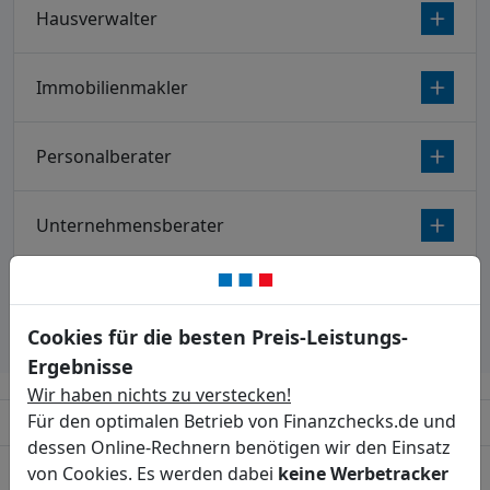
Hausverwalter
Immobilienmakler
Personalberater
Unternehmensberater
Werbeagentur
Cookies für die besten Preis-Leistungs-
Ergebnisse
Wir haben nichts zu verstecken!
Für den optimalen Betrieb von Finanzchecks.de und
Schnelle Versicherungsbestätigung
dessen Online-Rechnern benötigen wir den Einsatz
von Cookies. Es werden dabei
keine Werbetracker
„Benötigen Sie für einen Auftraggeber oder