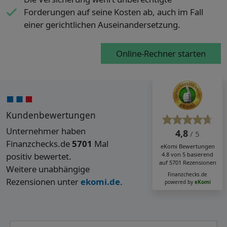
Forderungen auf seine Kosten ab, auch im Fall
einer gerichtlichen Auseinandersetzung.
Online-Rechner starten
Kundenbewertungen
Unternehmer haben
4,8
/ 5
Finanzchecks.de
5701
Mal
eKomi
Bewertungen
positiv bewertet.
4.8
von
5
basierend
auf
5701
Rezensionen
Weitere unabhängige
Finanzchecks.de
Rezensionen unter
ekomi.de
.
powered by
eKomi