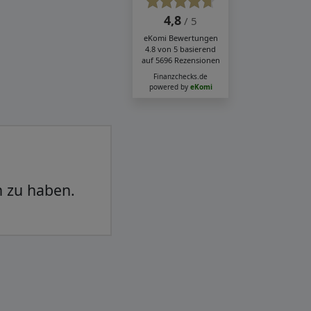
4,8
/ 5
eKomi
Bewertungen
4.8
von
5
basierend
auf
5696
Rezensionen
Finanzchecks.de
powered by
eKomi
ibungslos