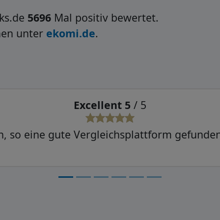
ks.de
5696
Mal positiv bewertet.
nen unter
ekomi.de
.
Sehr gut 4
/ 5
t geklappt, mal schauen, ob der Rest auch re
funktioniert.