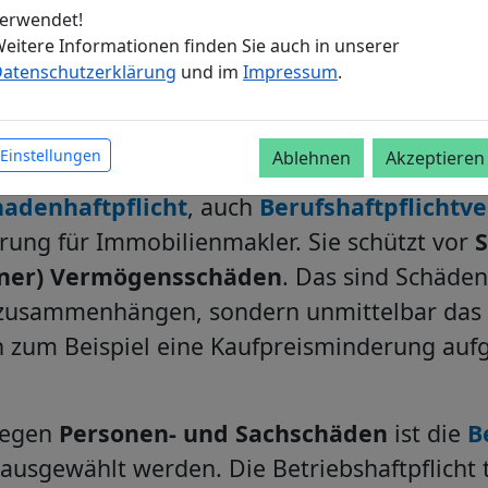
erwendet!
eitere Informationen finden Sie auch in unserer
atenschutzerklärung
und im
Impressum
.
htversicherungen sind für Immobili
Einstellungen
Ablehnen
Akzeptieren
adenhaftpflicht
, auch
Berufshaftpflichtv
erung für Immobilienmakler. Sie schützt vor
iner) Vermögensschäden
. Das sind Schäden
zusammenhängen, sondern unmittelbar das
n zum Beispiel eine Kaufpreisminderung aufg
wegen
Personen- und Sachschäden
ist die
B
 ausgewählt werden. Die Betriebshaftpflicht 