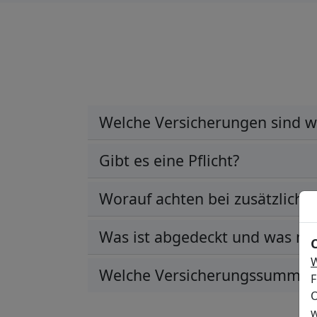
Welche Versicherungen sind w
Gibt es eine Pflicht?
Worauf achten bei zusätzlichen
Was ist abgedeckt und was nic
W
Welche Versicherungssumme?
F
O
w