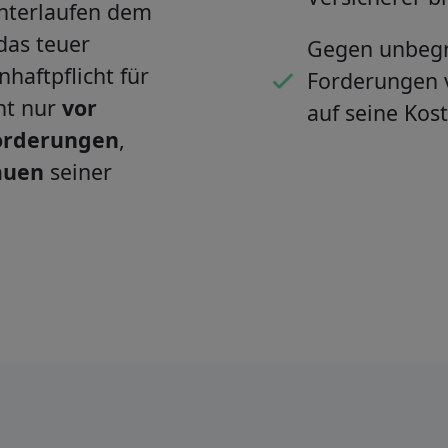
Unterlaufen dem
das teuer
Gegen unbegr
aftpflicht für
Forderungen v
ht nur
vor
auf seine Kost
orderungen
,
auen
seiner