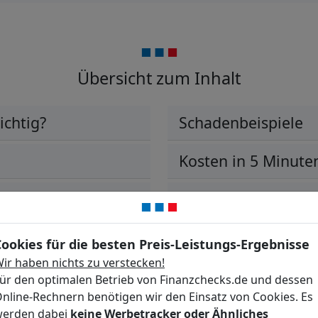
Übersicht zum Inhalt
ichtig?
Schadenbeispiele
Kosten in 5 Minute
 Tätigkeiten?
Kostenbeispiel
ht?
Weitere wichtige V
Cookies für die besten Preis-Leistungs-Ergebnisse
ir haben nichts zu verstecken!
ür den optimalen Betrieb von Finanzchecks.de und dessen
nline-Rechnern benötigen wir den Einsatz von Cookies. Es
erden dabei
keine Werbetracker oder Ähnliches