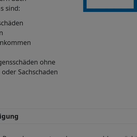
s sind:
nschäden
n
denkommen
ögensschäden ohne
 oder Sachschaden
tigung