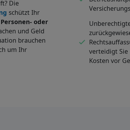
ft? Die
Versicherung
ung
schützt Ihr
r
Personen- oder
Unberechtigt
achen und Geld
zurückgewiese
tuation brauchen
Rechtsauffas
ich um Ihr
verteidigt Sie
Kosten vor Ge