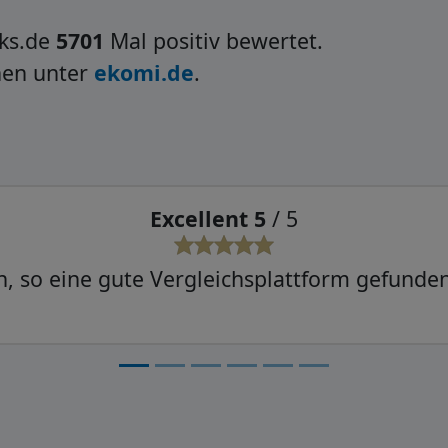
ks.de
5701
Mal positiv bewertet.
nen unter
ekomi.de
.
Sehr gut 4
/ 5
t geklappt, mal schauen, ob der Rest auch re
funktioniert.