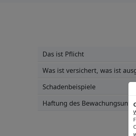
Das ist Pflicht
Was ist versichert, was ist au
Schadenbeispiele
Haftung des Bewachungsunt
W
F
O
w