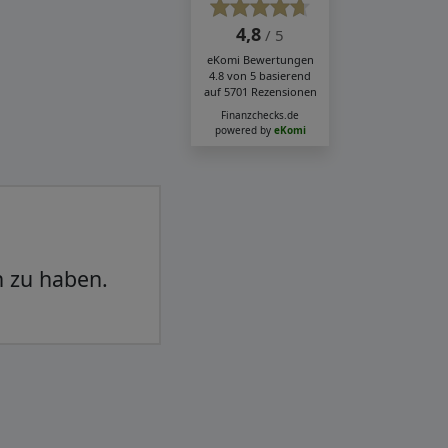
4,8
/ 5
eKomi
Bewertungen
4.8
von
5
basierend
auf
5701
Rezensionen
Finanzchecks.de
powered by
eKomi
ibungslos