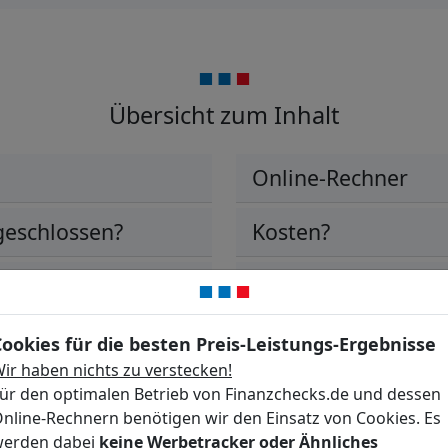
Übersicht zum Inhalt
Online-Rechner
sgeschlossen?
Kosten?
Welche Versicher
ernehmens
Weitere wichtige V
Cookies für die besten Preis-Leistungs-Ergebnisse
ir haben nichts zu verstecken!
ür den optimalen Betrieb von Finanzchecks.de und dessen
nline-Rechnern benötigen wir den Einsatz von Cookies. Es
erden dabei
keine Werbetracker oder Ähnliches