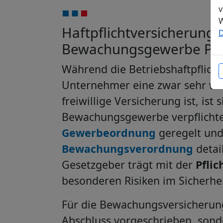
v
W
Haftpflichtversicherung i
D
Bewachungsgewerbe Pfli
Während die Betriebshaftpflicht
Unternehmer eine zwar sehr wi
freiwillige Versicherung ist, ist 
Bewachungsgewerbe verpflichten
Gewerbeordnung
geregelt und
Bewachungsverordnung
detail
Gesetzgeber trägt mit der
Pfli
besonderen Risiken im Sicherhe
Für die Bewachungsversicherung 
Abschluss vorgeschrieben, sond