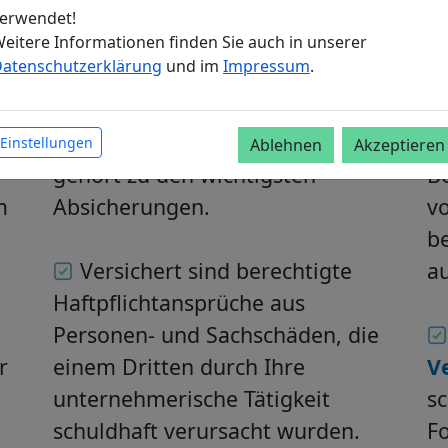
Richtlinien und Absicherungen zu
U
erwendet!
eitere Informationen finden Sie auch in unserer
organisieren und einzuhalten. Ob
In
atenschutzerklärung
und im
Impressum
.
Kleingewerbe, Selbstständig, UG,
W
GmbH oder Freiberufler: Die
Di
Betriebshaftpflichtversicherung
F
Einstellungen
Ablehnen
Akzeptieren
gehört zu den wichtigsten
Be
m
Absicherungen.
vo
b
Versichert sind berechtigte
au
Haftpflichtansprüche aus
Personen- und Sachschäden, die
r
einem Dritten durch Ihre
V
unternehmerische Tätigkeit
sc
schuldhaft verursacht wurden.
Fo