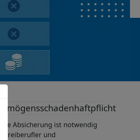
ermögensschadenhaftpflicht
iese Absicherung ist notwendig
r Freiberufler und