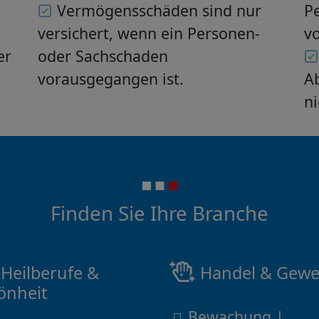
Vermögensschäden sind nur
P
versichert, wenn ein Personen-
v
er
oder Sachschaden
vorausgegangen ist.
A
ni
Finden Sie Ihre Branche
Heilberufe &
Handel & Gewe
önheit
Bewachung |