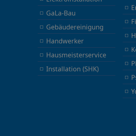
E
GaLa-Bau
F
Gebäudereinigung
H
Handwerker
K
Hausmeisterservice
P
Installation (SHK)
P
Y