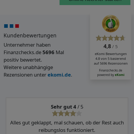
Kundenbewertungen
Unternehmer haben
4,8
/ 5
Finanzchecks.de
5696
Mal
eKomi
Bewertungen
positiv bewertet.
4.8
von
5
basierend
auf
5696
Rezensionen
Weitere unabhängige
Finanzchecks.de
Rezensionen unter
ekomi.de
.
powered by
eKomi
Sehr gut 4
/ 5
Alles gut geklappt, mal schauen, ob der Rest auch
reibungslos funktioniert.