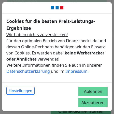
IT-Haftpflicht:
wichtig
Betriebshaftpflicht:
optional
Cookies für die besten Preis-Leistungs-
Ergebnisse
Wir haben nichts zu verstecken!
Für den optimalen Betrieb von Finanzchecks.de und
Sie haben ein Büro angemietet und starten mit
dessen Online-Rechnern benötigen wir den Einsatz
Ihrem IT-Unternehmen durch?
von Cookies. Es werden dabei
keine Werbetracker
oder Ähnliches
verwendet!
IT-Haftpflicht:
wichtig
Weitere Informationen finden Sie auch in unserer
Datenschutzerklärung
und im
Impressum
.
Betriebshaftpflicht:
wichtig
Einstellungen
Ablehnen
Akzeptieren
Online-Rechner starten