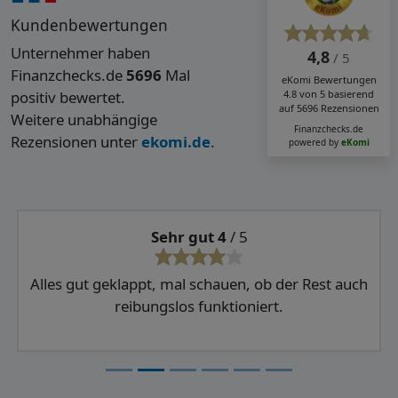
Kundenbewertungen
Unternehmer haben
4,8
/ 5
Finanzchecks.de
5696
Mal
eKomi
Bewertungen
positiv bewertet.
4.8
von
5
basierend
auf
5696
Rezensionen
Weitere unabhängige
Finanzchecks.de
Rezensionen unter
ekomi.de
.
powered by
eKomi
Sehr gut 4
/ 5
Alles gut geklappt, mal schauen, ob der Rest auch
reibungslos funktioniert.