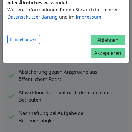
oder Ähnliches
verwendet!
Weitere Informationen finden Sie auch in unserer
Datenschutzerklärung
und im
Impressum
.
Was deckt die Vermögensschadenhaftpflicht
für Berufsbetreuer ab und was nicht?
Einstellungen
Ablehnen
Akzeptieren
versichert ist
Absicherung gegen Ansprüche aus
öffentlichem Recht
Abwicklungstätigkeit nach dem Tod eines
Betreuten
Nachhaftung bei Aufgabe der
Betreuertätigkeit