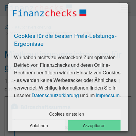
Togg
navi
Kautions­versicherung
Mietkautionsversicherung Gewerbeobjekte Online-Rechner
Cookies für die besten Preis-Leistungs-
Ergebnisse
Mietkautions­versicherung für
Wir haben nichts zu verstecken! Zum optimalen
gewerbliche Mietverträge
Betrieb von Finanzchecks und deren Online-
Rechnern benötigen wir den Einsatz von Cookies
1. Angaben zum Unternehmen ausfüllen 2. Tarif
- es werden keine Werbetracker oder Ähnliches
verwendet. Wichtige Informationen finden Sie in
direkt berechnen 3. Online-Antrag stellen
unserer
Datenschutzerklärung
und im
Impressum
.
Cookies einstellen
Ablehnen
Akzeptieren