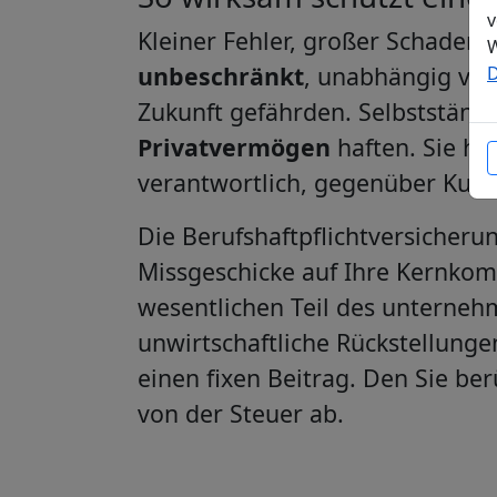
v
Kleiner Fehler, großer Schaden 
W
unbeschränkt
, unabhängig vom 
D
Zukunft gefährden. Selbstständi
Privatvermögen
haften. Sie ha
verantwortlich, gegenüber Kun
Die Berufshaftpflichtversicherun
Missgeschicke auf Ihre Kernkom
wesentlichen Teil des unterneh
unwirtschaftliche Rückstellunge
einen fixen Beitrag. Den Sie be
von der Steuer ab.