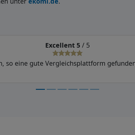
nen unter
ekomi.de
.
Sehr gut 4
/ 5
t geklappt, mal schauen, ob der Rest auch re
funktioniert.