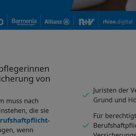
ßpflegerinnen
sicherung von
Juristen der 
Grund und Hö
em muss nach
nstehen, die sie
Für berechtig
rufshaftpflicht­
Berufshaftpfli
ögen, wenn
Versicherun