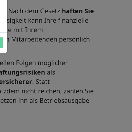
nken. Nach dem Gesetz
haften Sie
ssigkeit kann Ihre finanzielle
 die mit Ihrem
r von Mitarbeitenden persönlich
iellen Folgen möglicher
aftungsrisiken
als
ersicherer
. Statt
otzdem nicht reichen, zahlen Sie
setzen ihn als Betriebsausgabe