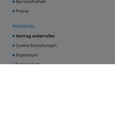
Barrierefreiheit
Presse
Rechtliches
Vertrag widerrufen
Cookie-Einstellungen
Impressum
Datenschutz
AGB
©
2026 Finanzchecks.de
Gründer.Einfach.Versichert