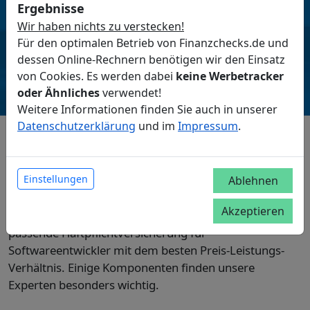
Fachberater von Finanzchecks.de informieren Sie gern
Ergebnisse
telefonisch oder per Chat umfassend.
Wir haben nichts zu verstecken!
Für den optimalen Betrieb von Finanzchecks.de und
Tel.: 030-30345679 (Mo-Fr 9-16 Uhr)
dessen Online-Rechnern benötigen wir den Einsatz
von Cookies. Es werden dabei
keine Werbetracker
– Jörg Wienbreyer, Gründer Finanzchecks.de
oder Ähnliches
verwendet!
Weitere Informationen finden Sie auch in unserer
Datenschutzerklärung
und im
Impressum
.
Wichtige Leistungen der IT-Haftpflicht
Einstellungen
Ablehnen
Basisschutz oder umfassende Deckung?
Akzeptieren
Finanzchecks.de sucht gemeinsam mit Ihnen die
passende Haftpflichtversicherung für
Softwareentwickler mit dem besten Preis-Leistungs-
Verhältnis. Einige Komponenten finden unsere
Experten besonders wichtig.