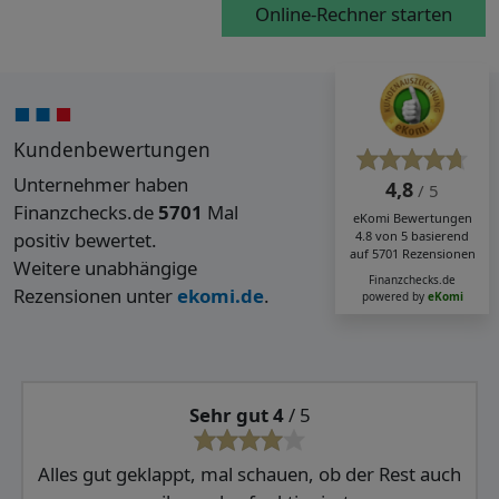
Online-Rechner starten
Kundenbewertungen
Unternehmer haben
4,8
/ 5
Finanzchecks.de
5701
Mal
eKomi
Bewertungen
positiv bewertet.
4.8
von
5
basierend
auf
5701
Rezensionen
Weitere unabhängige
Finanzchecks.de
Rezensionen unter
ekomi.de
.
powered by
eKomi
Sehr gut 4
/ 5
Alles gut geklappt, mal schauen, ob der Rest auch