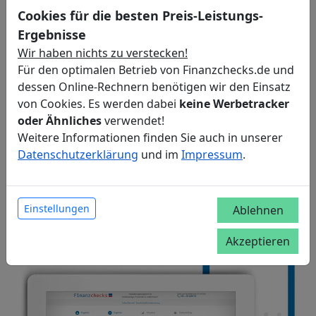
Cookies für die besten Preis-Leistungs-
Leistungen in einem
Pflegeberuf
oder in einem
ambulanten Pflegedienst
lassen sich in den
Ergebnisse
Versicherungsschutz integrieren.
Wir haben nichts zu verstecken!
Für den optimalen Betrieb von Finanzchecks.de und
Deckt die Haftpflichtversicherung auch Schäden durch
dessen Online-Rechnern benötigen wir den Einsatz
Abhandenkommen von Sachen Ihrer Klienten? Was
von Cookies. Es werden dabei
keine Werbetracker
passiert, wenn Sie eine Urlaubsvertretung zu Ihren
oder Ähnliches
verwendet!
Kunden schicken und dann ein Schaden passiert? Im
Weitere Informationen finden Sie auch in unserer
Leistungsvergleich sehen Sie, ob der
Datenschutzerklärung
und im
Impressum
.
Versicherungsschutz alle wichtigen Komponenten
enthält. Jeder Tarif wurde von unseren Experten unter
die Lupe genommen und mit bis zu fünf Sternen
Einstellungen
Ablehnen
bewertet.
Akzeptieren