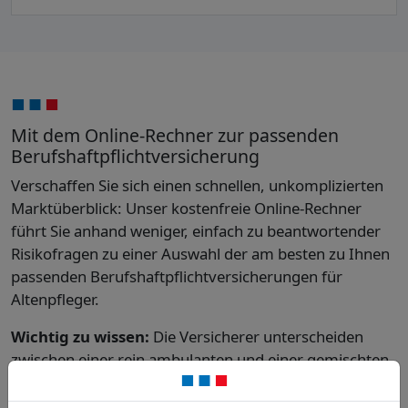
Mit dem Online-Rechner zur passenden
Berufshaftpflichtversicherung
Verschaffen Sie sich einen schnellen, unkomplizierten
Marktüberblick: Unser kostenfreie Online-Rechner
führt Sie anhand weniger, einfach zu beantwortender
Risikofragen zu einer Auswahl der am besten zu Ihnen
passenden Berufshaftpflichtversicherungen für
Altenpfleger.
Wichtig zu wissen:
Die Versicherer unterscheiden
zwischen einer rein ambulanten und einer gemischten
ambulanten und stationären Tätigkeit als
freiberuflicher Altenpfleger. Ihre zusätzlichen