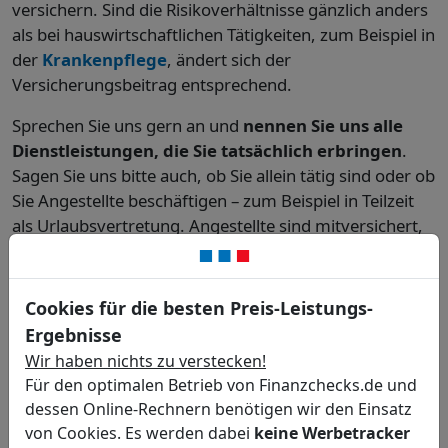
versichern. Sind die Risikoverhältnisse gänzlich anders
als bei hauswirtschaftlichen Tätigkeiten, zum Beispiel in
der
Krankenpflege
, ändert sich der
Versicherungsbeitrag entsprechend.
Sprechen Sie uns gern an und
nennen Sie uns alle
Dienstleistungen, die Sie tatsächlich erbringen
.
Sagen Sie uns bitte auch, ob Sie allein tätig sind oder ob
Sie Angestellte beschäftigen – zum Beispiel in Teilzeit
als Urlaubsvertretung. Angestellte sind mitversichert,
im Gegensatz zu selbstständigen Aushilfen und
Subunternehmern, die eine eigene Versicherung
benötigen.
Cookies für die besten Preis-Leistungs-
Ergebnisse
Wir haben nichts zu verstecken!
Für den optimalen Betrieb von Finanzchecks.de und
dessen Online-Rechnern benötigen wir den Einsatz
von Cookies. Es werden dabei
keine Werbetracker